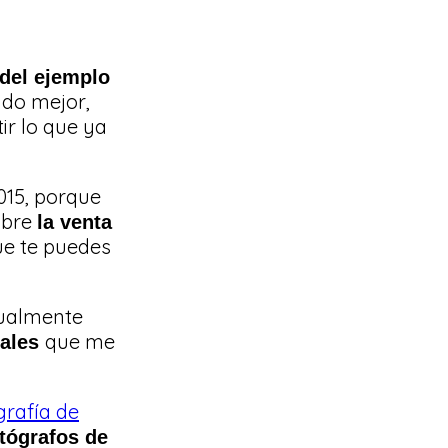
 del ejemplo
do mejor,
ir lo que ya
015, porque
obre
la venta
ue te puedes
tualmente
que me
nales
ografía de
tógrafos de