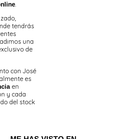
.
nline
nzado,
onde tendrás
rentes
ñadimos una
xclusivo de
junto con José
ualmente es
en
ncia
on y cada
do del stock
ME HAS VISTO EN...