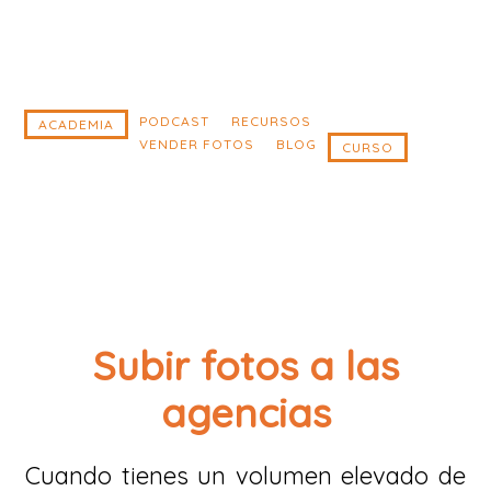
Saltar
Saltar
al
al
contenido
pie
principal
de
PODCAST
RECURSOS
ACADEMIA
VENDER FOTOS
BLOG
CURSO
página
Subir fotos a las
agencias
Cuando tienes un volumen elevado de