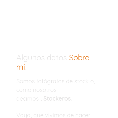
comenzamos a vender
fotos online nos hubiera
gustado encontrar una
web como esta.
Algunos datos
Sobre
mí
:
Somos fotógrafos de stock o,
como nosotros
decimos…
Stockeros.
Vaya, que vivimos de hacer