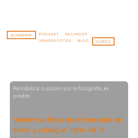
Saltar
Saltar
al
al
contenido
pie
principal
de
PODCAST
RECURSOS
ACADEMIA
VENDER FOTOS
BLOG
CURSO
página
Rentabilizar tu pasión por la fotografía, es
posible.
Vende tus fotos en el mercado de
stock y consigue hacer de la