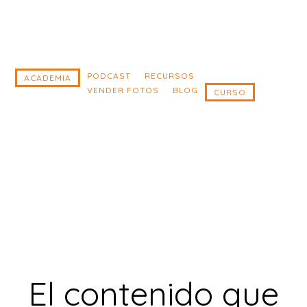
Saltar
Saltar
al
al
contenido
pie
principal
de
PODCAST
RECURSOS
ACADEMIA
VENDER FOTOS
BLOG
CURSO
página
El contenido que