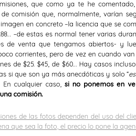
misiones, que como ya te he comentado
 de comisión que, normalmente, varían seg
a imagen en concreto –la licencia que se co
$1.88… –de estas es normal tener varias dur
les de venta que tengamos abiertos- y l
poco corrientes, pero de vez en cuando va
nes de $25. $45, de $60… Hay casos incluso
tas si que son ya más anecdóticas y solo “
es
). En cualquier caso,
si no ponemos en ve
una comisión.
ones de las fotos dependen del uso del clie
a que sea la foto, el precio lo pone la agenc