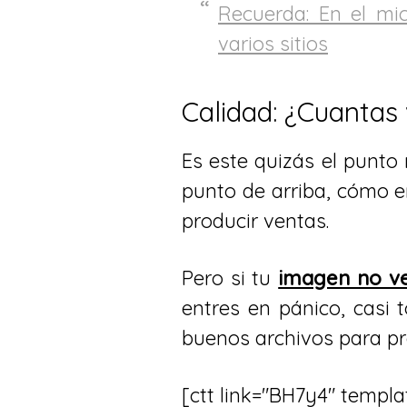
Recuerda: En el mi
varios sitios
Calidad: ¿Cuantas
Es este quizás el punto
punto de arriba, cómo e
producir ventas.
Pero si tu
imagen no v
entres en pánico, casi
buenos archivos para pr
[ctt link="BH7y4" templ