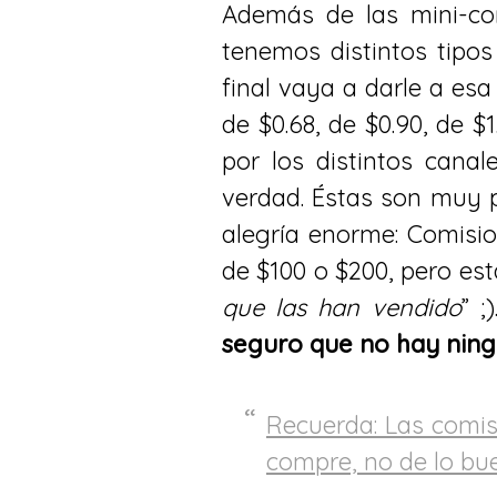
Además de las mini-co
tenemos distintos tipos
final vaya a darle a es
de $0.68, de $0.90, de 
por los distintos cana
verdad. Éstas son muy 
alegría enorme: Comisio
de $100 o $200, pero es
que las han vendido
” ;
seguro que no hay ning
Recuerda: Las comisi
compre, no de lo buen