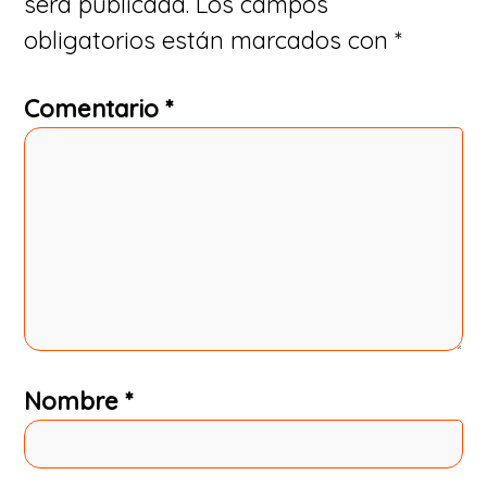
será publicada.
Los campos
lectores
obligatorios están marcados con
*
Comentario
*
Nombre
*