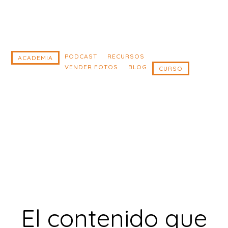
Saltar
Saltar
al
al
contenido
pie
principal
de
PODCAST
RECURSOS
ACADEMIA
VENDER FOTOS
BLOG
CURSO
página
El contenido que