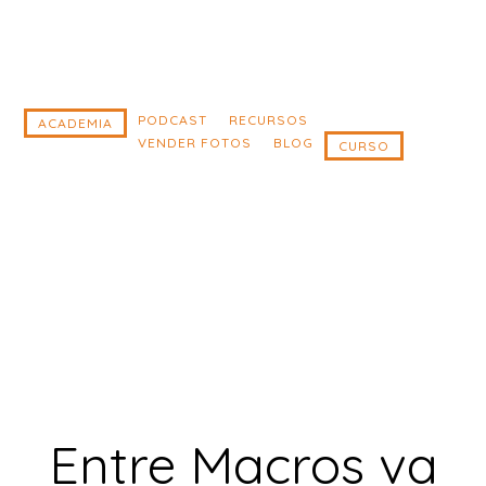
Saltar
Saltar
al
al
contenido
pie
principal
de
PODCAST
RECURSOS
ACADEMIA
VENDER FOTOS
BLOG
CURSO
página
Entre Macros va