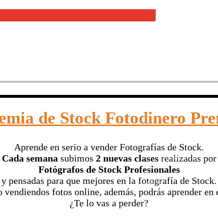
Esta
es
la
receta
para
emia de Stock Fotodinero Pr
vender
y
Aprende en serio a vender Fotografías de Stock.
dedicarnos
Cada semana
subimos
2 nuevas clases
realizadas por
a
Fotógrafos de Stock Profesionales
y pensadas para que mejores en la fotografía de Stock.
ello
o vendiendos fotos online, además, podrás aprender en e
si
¿Te lo vas a perder?
trabajas