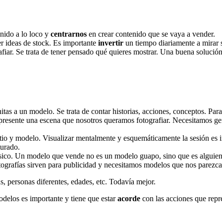
nido a lo loco y
centrarnos
en crear contenido que se vaya a vender.
r ideas de stock. Es importante
invertir
un tiempo diariamente a mirar 
ografiar. Se trata de tener pensado qué quieres mostrar. Una buena solució
nitas a un modelo. Se trata de contar historias, acciones, conceptos. Par
epresente una escena que nosotros queramos fotografiar. Necesitamos ge
itio y modelo. Visualizar mentalmente y esquemáticamente la sesión es i
turado.
ico. Un modelo que vende no es un modelo guapo, sino que es alguien c
otografías sirven para publicidad y necesitamos modelos que nos parezca
, personas diferentes, edades, etc. Todavía mejor.
odelos es importante y tiene que estar
acorde
con las acciones que repre