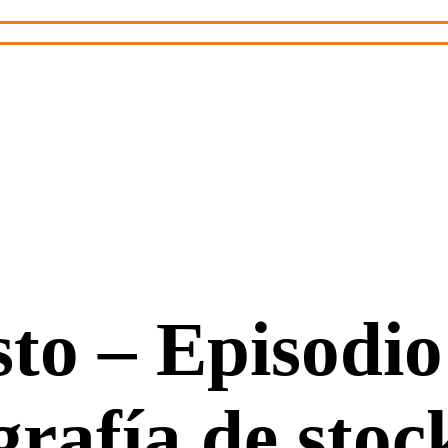
esto – Episodio
rafía de stoc