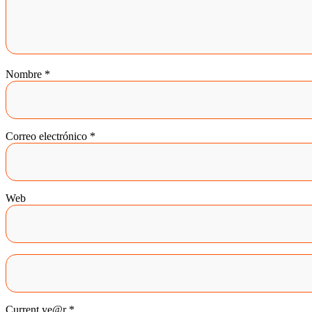
buscando
entre
miles
Nombre
*
de
fotografías
en
Correo electrónico
*
miniatura.
Por
eso
Web
necesitamos
fotografías
simples,
directas
y
Current ye@r
*