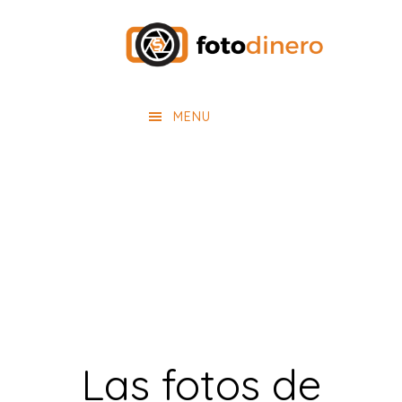
Saltar
Saltar
al
al
contenido
pie
principal
de
MENU
página
Las fotos de