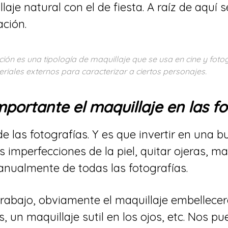
aje natural con el de fiesta. A raíz de aquí s
ación.
ción es una tipología de maquillaje que se usa en cine y foto
teriales externos para caracterizar a ciertos personajes.
mportante el maquillaje en las f
de las fotografías. Y es que invertir en una
 imperfecciones de la piel, quitar ojeras, m
nualmente de todas las fotografías.
abajo, obviamente el maquillaje embellecer
s, un maquillaje sutil en los ojos, etc. Nos p