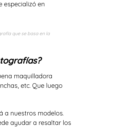
e especializó en
grafía que se basa en la
otografías?
 buena maquilladora
anchas, etc. Que luego
á a nuestros modelos.
uede ayudar a resaltar los