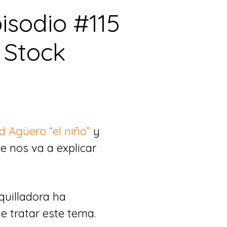
pisodio #115
 Stock
d Agüero “el niño”
y
e nos va a explicar
quilladora ha
e tratar este tema.