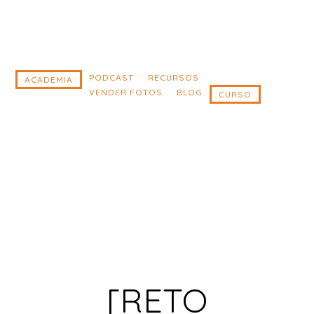
Saltar
Saltar
al
al
contenido
pie
principal
de
PODCAST
RECURSOS
ACADEMIA
VENDER FOTOS
BLOG
CURSO
página
[RETO