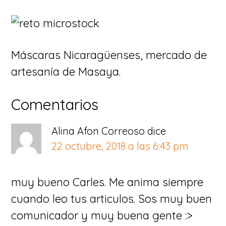
Máscaras Nicaragüenses, mercado de
artesanía de Masaya.
Interacciones
Comentarios
con
Alina Afon Correoso
dice
los
22 octubre, 2018 a las 6:43 pm
lectores
muy bueno Carles. Me anima siempre
cuando leo tus articulos. Sos muy buen
comunicador y muy buena gente :>