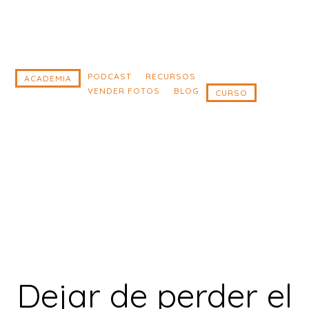
Saltar
Saltar
al
al
contenido
pie
principal
de
PODCAST
RECURSOS
ACADEMIA
VENDER FOTOS
BLOG
CURSO
página
Dejar de perder el