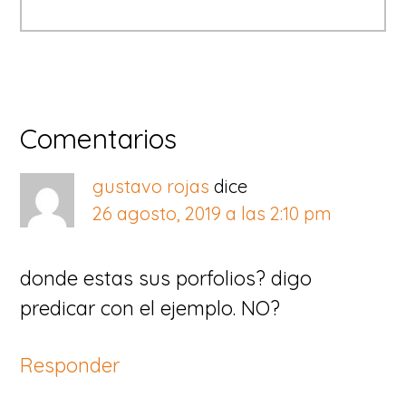
Interacciones
Comentarios
con
gustavo rojas
dice
los
26 agosto, 2019 a las 2:10 pm
lectores
donde estas sus porfolios? digo
predicar con el ejemplo. NO?
Responder