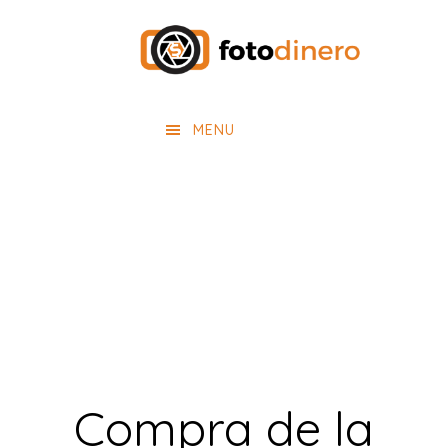
Saltar
Saltar
al
al
contenido
pie
principal
de
MENU
página
Compra de la