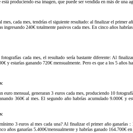
ue está produciendo esa imagen, que puede ser vendida en más de una ag
 mes, cada mes, tendrías el siguiente resultado: al finalizar el primer 
as ingresando 240€ totalmente pasivos cada mes. En cinco años habría
fotografías cada mes, el resultado sería bastante diferente: Al final
00€ y estarías ganando 720€ mensualmente. Pero es que a los 5 años 
s
:
un euro mensual, generaran 3 euros cada mes, produciendo 10 fotografías
 ganando 360€ al mes. El segundo año habrías acumulado 9.000€ y es
s
:
 mínimo 3 euros al mes cada una? Al finalizar el primer año ganarías 
co años ganarías 5.400€/mensualmente y habrías ganado 164.700€ en tot