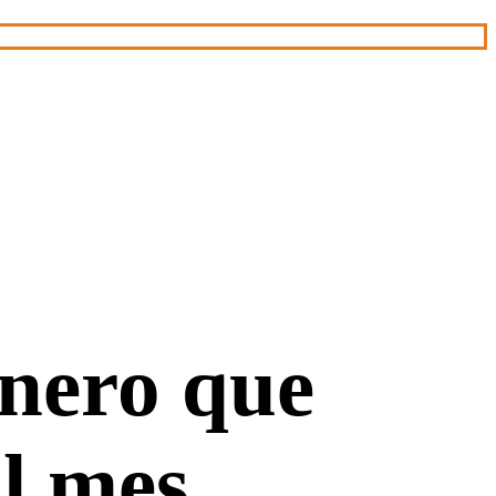
inero que
l mes.