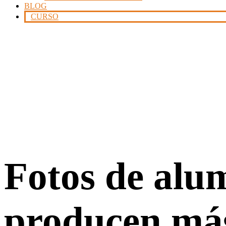
BLOG
CURSO
Fotos de alu
producen más