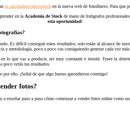
ran
la calculadora microstock
en la nueva web de fotodinero. Para que pod
prender en la
Academia de Stock
de mano de fotógrafos profesionale
esta oportunida
d!
otografías?
ando. Es difícil conseguir estos resultados, solo están al alcance de un
cia y metodología, poco a poco vas consiguiendo generar cada vez más f
en lo que vas a producir, ser muy constante e insistir. Tener la dete
a poco verás tus resultados.
 por ello. ¡Señal de que algo bueno aprendieron conmigo!
ender fotos?
y a enseñar paso a paso cómo comenzar a vender fotos online como un p