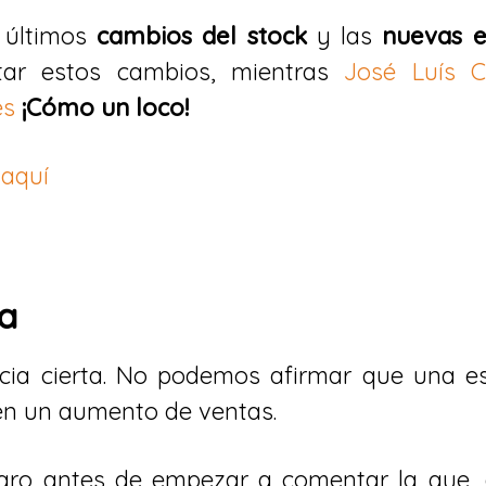
 últimos
cambios del stock
y las
nuevas e
tar estos cambios, mientras
José Luís C
es
¡Cómo un loco!
e
aquí
ta
ncia cierta. No podemos afirmar que una es
 en un aumento de ventas.
laro antes de empezar a comentar la que